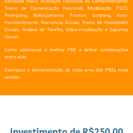
Atividade Física, Avaliação Funcional do Comportamento,
Treino de Comunicação Funcional, Modelação, PECS,
Prompting, Reforçamento Positivo, Scripting, Auto-
monitoramento, Narrativas Sociais, Treino de Habilidades
Sociais, Análise de Tarefas, Vídeo-modelação e Suportes
Visuais.
Como selecionar a melhor PBE e definir combinações
entre elas.
Exemplos e demonstração de cada uma das PBEs mais
usadas.
Investimento de R$250,00